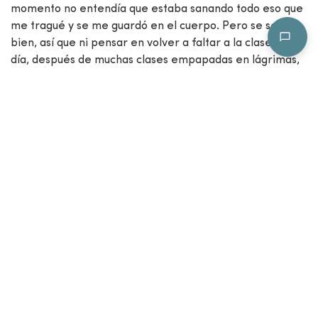
momento no entendía que estaba sanando todo eso que
me tragué y se me guardó en el cuerpo. Pero se sentía
bien, así que ni pensar en volver a faltar a la clase. Un
día, después de muchas clases empapadas en lágrimas,
no volví a llorar, y una parte de mi corazón se sintió
aliviada. Luego, algo más vino y me hizo sentir
vulnerable o triste o insegura, pero al dejarme sentir en
la clase, esto se iba, ya no se acumulaba. Y desde hace 6
años ya no he tenido otro colapso, luego de 4
tormentosos años de hospital en hospital.
Ahora me doy cuenta que esas clases no me daban sólo
un cuerpo más bonito, sino un corazón más liviano y una
relación con Dios (o como necesites llamarlo) más
profunda. Porque cuidarme, honrarme, sanarme es una
experiencia de conexión superior, que me permite
entender que todos estamos conectados con todo. Y que
si quiero cambiar todo, si quiero que todo mejore, si
quiero que haya amor y luz a mi alrededor, entonces