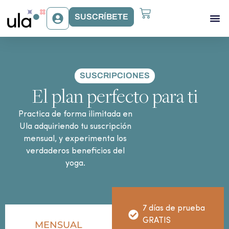
SUSCRÍBETE
Acceso Gr
Beneficios Ula
Sobre Ula
SUSCRIPCIONES
El plan perfecto para ti
Practica de forma ilimitada en
Ula adquiriendo tu suscripción
mensual, y experimenta los
verdaderos beneficios del
yoga.
7 días de prueba
GRATIS
MENSUAL