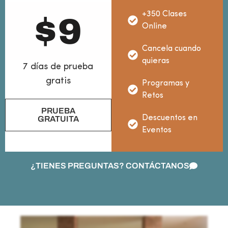
+350 Clases
$
9
Online
Cancela cuando
quieras
7 días de prueba
gratis
Programas y
Retos
PRUEBA
Descuentos en
GRATUITA
Eventos
¿TIENES PREGUNTAS? CONTÁCTANOS