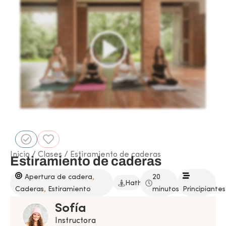
Inicio
/
Clases
/ Estiramiento de caderas
Estiramiento de caderas
,
Apertura de cadera
20
Hatha
,
Caderas
Estiramiento
minutos
Principiantes
Sofía
Instructora