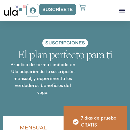
SUSCRÍBETE
Acceso Gr
Beneficios Ula
Sobre Ula
SUSCRIPCIONES
El plan perfecto para ti
Practica de forma ilimitada en
Ula adquiriendo tu suscripción
mensual, y experimenta los
verdaderos beneficios del
yoga.
7 días de prueba
GRATIS
MENSUAL