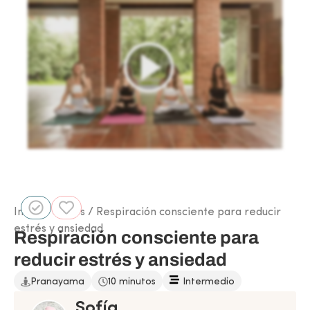
Inicio
/
Clases
/ Respiración consciente para reducir
estrés y ansiedad
Respiración consciente para
reducir estrés y ansiedad
Pranayama
10 minutos
Intermedio
Sofía