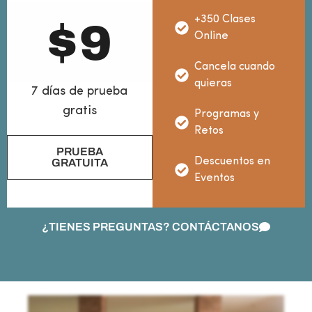
+350 Clases
$
9
Online
Cancela cuando
quieras
7 días de prueba
gratis
Programas y
Retos
PRUEBA
Descuentos en
GRATUITA
Eventos
¿TIENES PREGUNTAS? CONTÁCTANOS