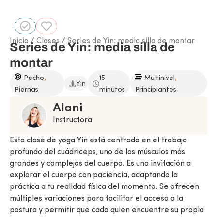
Inicio
/
Clases
/ Series de Yin: media silla de montar
Series de Yin: media silla de
montar
,
,
Pecho
15
Multinivel
Yin
Piernas
minutos
Principiantes
Alani
Instructora
Esta clase de yoga Yin está centrada en el trabajo
profundo del cuádriceps, uno de los músculos más
grandes y complejos del cuerpo. Es una invitación a
explorar el cuerpo con paciencia, adaptando la
práctica a tu realidad física del momento. Se ofrecen
múltiples variaciones para facilitar el acceso a la
postura y permitir que cada quien encuentre su propia