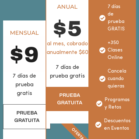
ANUAL
7 días
de
$
5
prueba
GRATIS
MENSUAL
+350
al mes, cobrado
$
9
Clases
anualmente $60
Online
7 días de
Cancela
7 días de
prueba gratis
cuando
prueba
quieras
gratis
PRUEBA
Programas
GRATUITA
y Retos
PRUEBA
GRATUITA
Descuentos
en Eventos
OFERTA