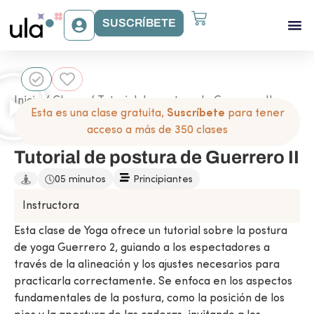
SUSCRÍBETE
Acceso Gr
Beneficios Ula
Inicio
/
Clases
/ Tutorial de postura de Guerrero II
Esta es una clase gratuita,
Suscríbete
para tener
acceso a más de 350 clases
Tutorial de postura de Guerrero II
05 minutos
Principiantes
Instructora
Esta clase de Yoga ofrece un tutorial sobre la postura
de yoga Guerrero 2, guiando a los espectadores a
través de la alineación y los ajustes necesarios para
practicarla correctamente. Se enfoca en los aspectos
fundamentales de la postura, como la posición de los