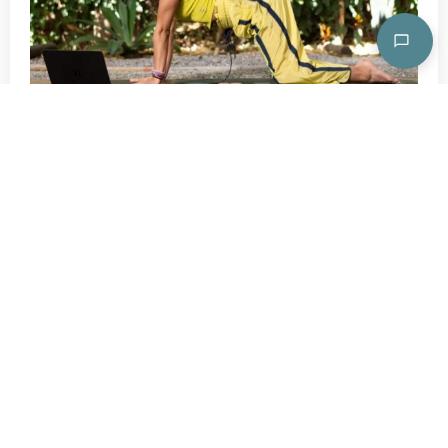
Yoga, primer dia de menstruación
20 min.
Multinivel
Flow matutino