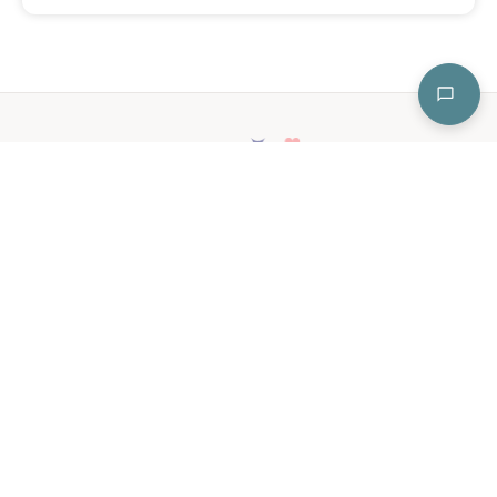
ESTUDIO DE YOGA EN LINEA
REGRESA A TU CENTRO
info.ulayoga@gmail.com
.