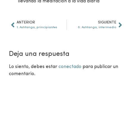
llevando la meditación a la vida diaria
ANTERIOR
SIGUIENTE
1. Ashtanga, principiantes
6. Ashtanga, intermedio
Deja una respuesta
Lo siento, debes estar
conectado
para publicar un
comentario.
¿Aún no eres miembro?
VER CLASES GRATUITAS