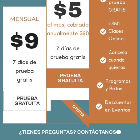
$
5
prueba
GRATIS
MENSUAL
+350
al mes, cobrado
Clases
$
9
anualmente $60
Online
7 días de
Cancela
prueba gratis
cuando
7 días de
quieras
prueba
PRUEBA
gratis
GRATUITA
Programas
y Retos
PRUEBA
Descuentos
GRATUITA
OFERTA
en Eventos
¿TIENES PREGUNTAS? CONTÁCTANOS