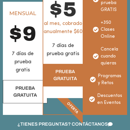
$
5
prueba
GRATIS
MENSUAL
+350
al mes, cobrado
$
9
Clases
anualmente $60
Online
7 días de
Cancela
7 días de
prueba gratis
cuando
prueba
quieras
gratis
PRUEBA
Programas
GRATUITA
y Retos
PRUEBA
GRATUITA
Descuentos
en Eventos
OFERTA
¿TIENES PREGUNTAS? CONTÁCTANOS