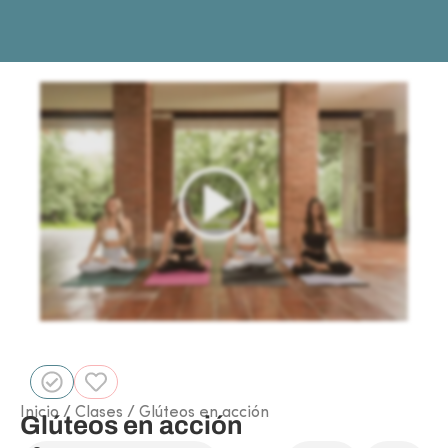
Inicio
/
Clases
/ Glúteos en acción
Glúteos en acción