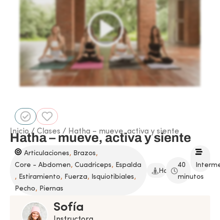
Inicio
/
Clases
/ Hatha – mueve, activa y siente
Hatha – mueve, activa y siente
,
,
Articulaciones
Brazos
,
,
Core - Abdomen
Cuadriceps
Espalda
40
Interm
Hatha
,
,
,
,
Estiramiento
Fuerza
Isquiotibiales
minutos
,
Pecho
Piernas
Sofía
Instructora