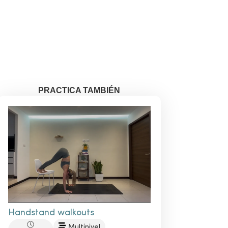
¿Aún no eres miembro?
VER CLASES GRATUITAS
PRACTICA TAMBIÉN
Handstand walkouts
Multinivel