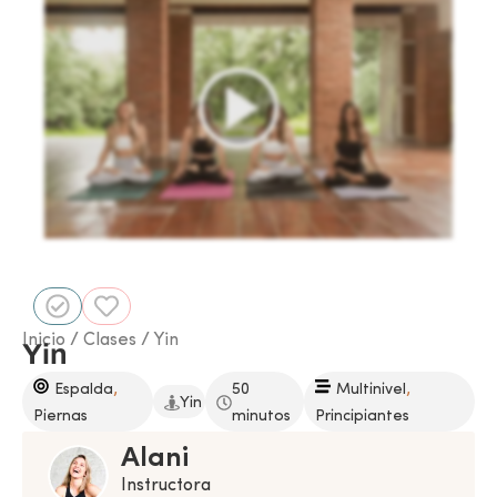
Inicio
/
Clases
/ Yin
Yin
,
,
Espalda
50
Multinivel
Yin
Piernas
minutos
Principiantes
Alani
Instructora