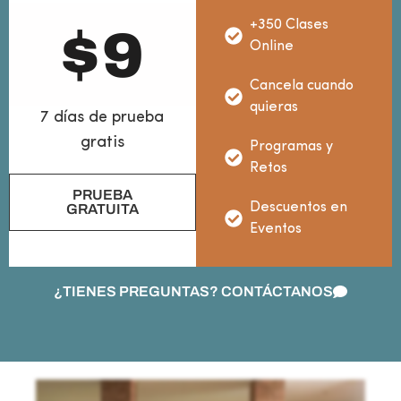
+350 Clases
$
9
Online
Cancela cuando
quieras
7 días de prueba
gratis
Programas y
Retos
PRUEBA
Descuentos en
GRATUITA
Eventos
¿TIENES PREGUNTAS? CONTÁCTANOS