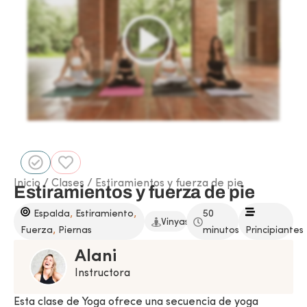
Inicio
/
Clases
/ Estiramientos y fuerza de pie
Estiramientos y fuerza de pie
,
,
Espalda
Estiramiento
50
Vinyasa
,
Fuerza
Piernas
minutos
Principiantes
Alani
Instructora
Esta clase de Yoga ofrece una secuencia de yoga