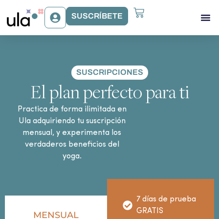
SUSCRÍBETE
Acceso Gr
Beneficios Ula
Sobre Ula
SUSCRIPCIONES
El plan perfecto para ti
Practica de forma ilimitada en
Ula adquiriendo tu suscripción
mensual, y experimenta los
verdaderos beneficios del
yoga.
7 días de prueba
GRATIS
MENSUAL