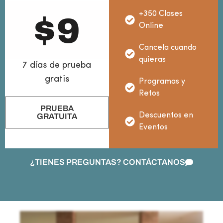
+350 Clases
$
9
Online
Cancela cuando
quieras
7 días de prueba
gratis
Programas y
Retos
PRUEBA
Descuentos en
GRATUITA
Eventos
¿TIENES PREGUNTAS? CONTÁCTANOS