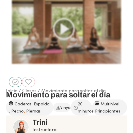
Inicio
/
Clases
/ Movimiento para soltar el día
Movimiento para soltar el día
,
,
Caderas
Espalda
20
Multinivel
Vinyasa
,
,
Pecho
Piernas
minutos
Principiantes
Trini
Instructora